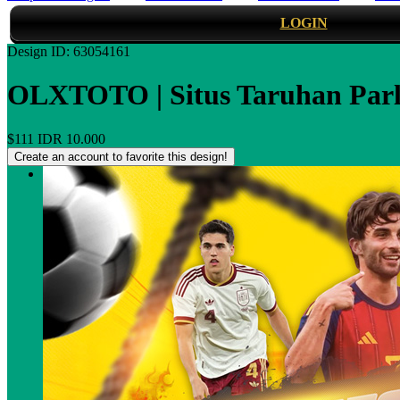
LOGIN
Design ID: 63054161
OLXTOTO | Situs Taruhan Parl
$111
IDR 10.000
Create an account to favorite this design!