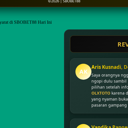
©2026 | SBOBET88
arat di
SBOBET88 Hari Ini
RE
Aris Kusnadi, 
AK
Saya orangnya ngg
ngopi dulu sambil
pilihan setelah in
OLXTOTO
karena d
yang nyaman bukan
pasaran gampang 
Vandika Pange