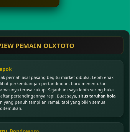
VIEW PEMAIN OLXTOTO
Depok
ak pernah asal pasang begitu market dibuka. Lebih enak
 lihat perkembangan pertandingan, baru menentukan
formasinya terasa cukup. Sejauh ini saya lebih sering buka
aftar pertandingannya rapi. Buat saya,
situs taruhan bola
 yang penuh tampilan ramai, tapi yang bikin semua
ditemukan.
stu, Bondowoso