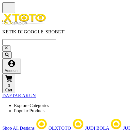
KETIK DI GOOGLE 'SBOBET'
Account
0
Cart
DAFTAR AKUN
Explore Categories
Popular Products
Shop All Designs
OLXTOTO
JUDI BOLA
JU