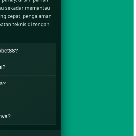
atau sekadar memantau
long cepat, pengalaman
atan teknis di tengah
obet88?
l. Kita nggak cuma
ni?
rlu nunggu lama buat
perimen dengan
ga?
-time, jadi kamu bisa
rti OLXTOTO memang
a dalam satu dashboard
ru-buru. Mereka akan
snya?
mendapatkan nilai
andingan, jadi urusan
n masalah teknis saat