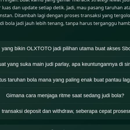
 luas dan update setiap detik. Jadi, mau pasang taruhan 
nstan. Ditambah lagi dengan proses transaksi yang tergo
i bola jadi jauh lebih tenang, tanpa harus terganggu hamb
h yang bikin OLXTOTO jadi pilihan utama buat akses Sb
 sini karena akses link Sbobet88-nya yang cenderung stabi
at yang suka main judi parlay, apa keuntungannya di si
tapi juga memastikan kalau kamu sebagai pemain nggak pe
n atau memproses kemenanganmu.
nya ada di kelengkapan pasaran. Kamu bisa bebas bereks
tus taruhan bola mana yang paling enak buat pantau la
 judi parlay. Ditambah dukungan data odds yang selalu real
uh lebih akurat sebelum kick-off dimulai.
in yang malas buka banyak tab, situs taruhan bola sepe
Gimana cara menjaga ritme saat sedang judi bola?
mua akses, mulai dari jadwal, statistik, sampai taruhan, ad
 dipahami bahkan buat pemain baru.
lihan waktu. Pemain berpengalaman biasanya nggak terbu
 transaksi deposit dan withdraw, seberapa cepat prose
asaran di situs ini sampai menjelang menit akhir untuk 
m menempatkan taruhan.
tas kita. Kami paham kalau kamu mau fokus menikmati pert
ingkas mungkin supaya kamu nggak perlu pusing memikirka