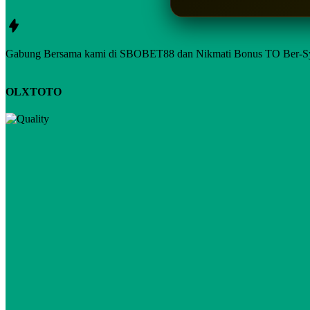
Gabung Bersama kami di SBOBET88 dan Nikmati
Bonus TO
Ber-Sy
OLXTOTO