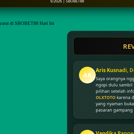
©2026 | SBOBET88
arat di
SBOBET88 Hari Ini
RE
Aris Kusnadi, 
AK
Saya orangnya ngg
ngopi dulu sambil
pilihan setelah in
OLXTOTO
karena d
yang nyaman bukan
pasaran gampang 
Vandika Pange