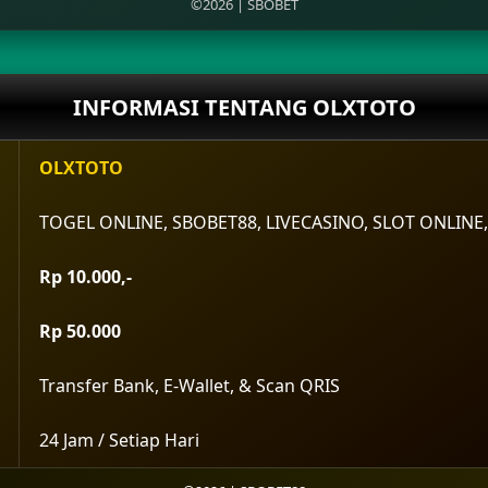
©2026 | SBOBET
bermain.
INFORMASI TENTANG OLXTOTO
OLXTOTO
TOGEL ONLINE, SBOBET88, LIVECASINO, SLOT ONLINE
Rp 10.000,-
Rp 50.000
Transfer Bank, E-Wallet, & Scan QRIS
24 Jam / Setiap Hari