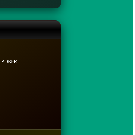
, POKER