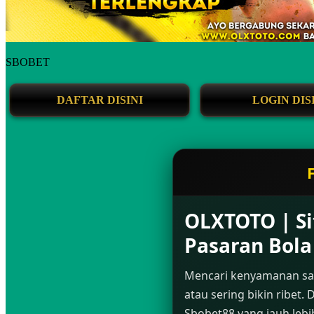
SBOBET
DAFTAR DISINI
LOGIN DIS
OLXTOTO | Si
Pasaran Bola
Mencari kenyamanan saa
atau sering bikin ribet
Sbobet88 yang jauh lebih