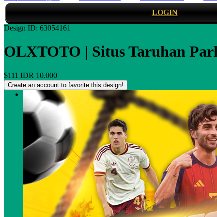
LOGIN
Design ID: 63054161
OLXTOTO | Situs Taruhan Parl
$111
IDR 10.000
Create an account to favorite this design!