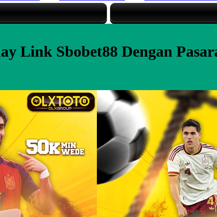
ay Link Sbobet88 Dengan Pasara