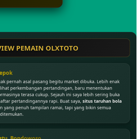
VIEW PEMAIN OLXTOTO
Depok
ak pernah asal pasang begitu market dibuka. Lebih enak
 lihat perkembangan pertandingan, baru menentukan
formasinya terasa cukup. Sejauh ini saya lebih sering buka
aftar pertandingannya rapi. Buat saya,
situs taruhan bola
 yang penuh tampilan ramai, tapi yang bikin semua
ditemukan.
stu, Bondowoso