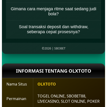
Ditambah dukungan data odds yang selalu
Kalau kamu tipe pemain yang malas buka
real-time, jadi kamu bisa bikin prediksi yang
Gimana cara menjaga ritme saat sedang judi
banyak tab, situs taruhan bola seperti
jauh lebih akurat sebelum kick-off dimulai.
bola?
OLXTOTO memang didesain buat itu. Semua
akses, mulai dari jadwal, statistik, sampai
Kuncinya ada di pemilihan waktu. Pemain
taruhan, ada dalam satu dashboard yang
Soal transaksi deposit dan withdraw,
berpengalaman biasanya nggak terburu-buru.
gampang banget dipahami bahkan buat
seberapa cepat prosesnya?
Mereka akan memantau perubahan pasaran di
pemain baru.
situs ini sampai menjelang menit akhir untuk
Kecepatan jadi prioritas kita. Kami paham kalau
mendapatkan nilai odds terbaik sebelum
kamu mau fokus menikmati pertandingan, jadi
©2026 | SBOBET
menempatkan taruhan.
urusan transaksi dibuat seringkas mungkin
supaya kamu nggak perlu pusing memikirkan
masalah teknis saat sedang seru-serunya
bermain.
INFORMASI TENTANG OLXTOTO
Nama Situs
OLXTOTO
TOGEL ONLINE, SBOBET88,
Permainan
LIVECASINO, SLOT ONLINE, POKER