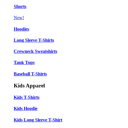
Shorts
New!
Hoodies
Long Sleeve T-Shirts
Crewneck Sweatshirts
Tank Tops
Baseball T-Shirts
Kids Apparel
Kids T-Shirts
Kids Hoodie
Kids Long Sleeve T-Shirt