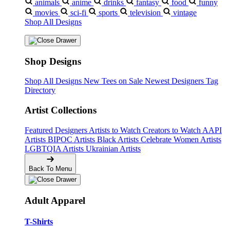
animals
anime
drinks
fantasy
food
funny
movies
sci-fi
sports
television
vintage
Shop All Designs
Shop Designs
Shop All Designs
New Tees on Sale
Newest Designers
Tag
Directory
Artist Collections
Featured Designers
Artists to Watch
Creators to Watch
AAPI
Artists
BIPOC Artists
Black Artists
Celebrate Women Artists
LGBTQIA Artists
Ukrainian Artists
Back To Menu
Adult Apparel
T-Shirts