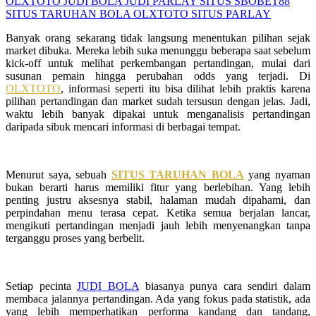
OLXTOTO
JUDI BOLA
JUDI PARLAY
SITUS SBOBET88
SITUS TARUHAN BOLA
OLXTOTO SITUS PARLAY
Banyak orang sekarang tidak langsung menentukan pilihan sejak
market dibuka. Mereka lebih suka menunggu beberapa saat sebelum
kick-off untuk melihat perkembangan pertandingan, mulai dari
susunan pemain hingga perubahan odds yang terjadi. Di
OLXTOTO
, informasi seperti itu bisa dilihat lebih praktis karena
pilihan pertandingan dan market sudah tersusun dengan jelas. Jadi,
waktu lebih banyak dipakai untuk menganalisis pertandingan
daripada sibuk mencari informasi di berbagai tempat.
Menurut saya, sebuah
SITUS TARUHAN BOLA
yang nyaman
bukan berarti harus memiliki fitur yang berlebihan. Yang lebih
penting justru aksesnya stabil, halaman mudah dipahami, dan
perpindahan menu terasa cepat. Ketika semua berjalan lancar,
mengikuti pertandingan menjadi jauh lebih menyenangkan tanpa
terganggu proses yang berbelit.
Setiap pecinta
JUDI BOLA
biasanya punya cara sendiri dalam
membaca jalannya pertandingan. Ada yang fokus pada statistik, ada
yang lebih memperhatikan performa kandang dan tandang,