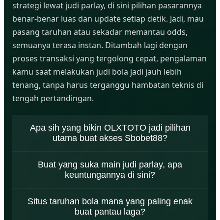
strategi lewat judi parlay, di sini pilihan pasarannya
benar-benar luas dan update setiap detik. Jadi, mau
pasang taruhan atau sekadar memantau odds,
semuanya terasa instan. Ditambah lagi dengan
proses transaksi yang tergolong cepat, pengalaman
kamu saat melakukan judi bola jadi jauh lebih
tenang, tanpa harus terganggu hambatan teknis di
tengah pertandingan.
Apa sih yang bikin OLXTOTO jadi pilihan
utama buat akses Sbobet88?
Banyak yang pindah ke sini karena akses link
Buat yang suka main judi parlay, apa
Sbobet88-nya yang cenderung stabil. Kita
keuntungannya di sini?
nggak cuma fokus di kecepatan, tapi juga
memastikan kalau kamu sebagai pemain nggak
Keuntungan terbesarnya ada di kelengkapan
perlu nunggu lama buat sekadar cek pasaran
Situs taruhan bola mana yang paling enak
pasaran. Kamu bisa bebas bereksperimen
atau memproses kemenanganmu.
buat pantau laga?
dengan berbagai kombinasi di judi parlay.