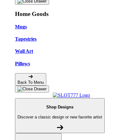
Home Goods
Mugs
Tapestries
Wall Art
Pillows
Back To Menu
Shop Designs
Discover a classic design or new favorite artist