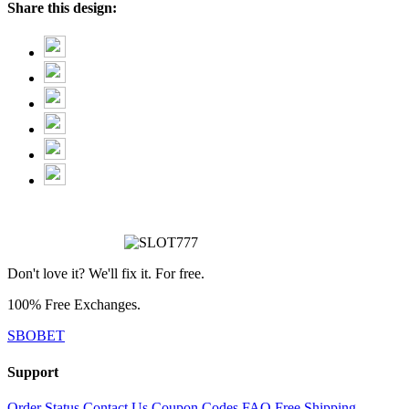
Share this design:
Don't love it? We'll fix it. For free.
100% Free Exchanges.
SBOBET
Support
Order Status
Contact Us
Coupon Codes
FAQ
Free Shipping