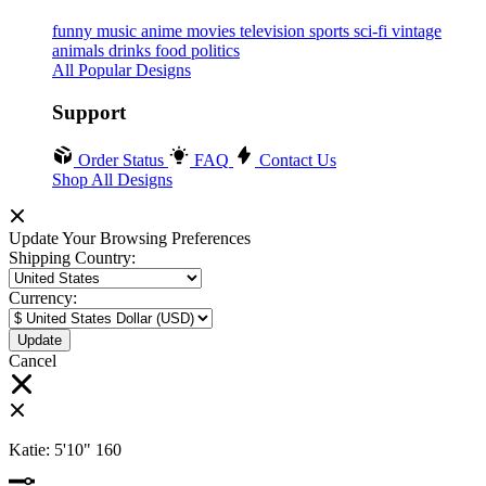
funny
music
anime
movies
television
sports
sci-fi
vintage
animals
drinks
food
politics
All Popular Designs
Support
Order Status
FAQ
Contact Us
Shop All Designs
Update Your Browsing Preferences
Shipping Country:
Currency:
Cancel
Katie:
5'10"
160