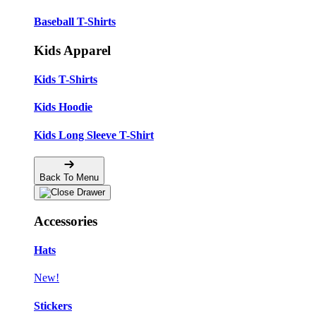
Baseball T-Shirts
Kids Apparel
Kids T-Shirts
Kids Hoodie
Kids Long Sleeve T-Shirt
Back To Menu
Accessories
Hats
New!
Stickers