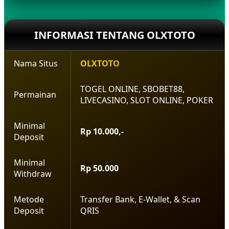
supaya kamu nggak perlu pusing memikirkan
masalah teknis saat sedang seru-serunya
bermain.
INFORMASI TENTANG OLXTOTO
Nama Situs
OLXTOTO
TOGEL ONLINE, SBOBET88,
Permainan
LIVECASINO, SLOT ONLINE, POKER
Minimal
Rp 10.000,-
Deposit
Minimal
Rp 50.000
Withdraw
Metode
Transfer Bank, E-Wallet, & Scan
Deposit
QRIS