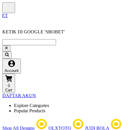
KETIK DI GOOGLE 'SBOBET'
Account
0
Cart
DAFTAR AKUN
Explore Categories
Popular Products
Shop All Designs
OLXTOTO
JUDI BOLA