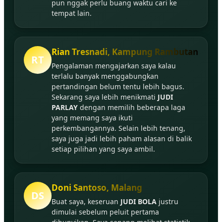
pun nggak perlu buang waktu cari ke
tempat lain.
Rian Tresnadi, Kampung Rambutan
RT
Pengalaman mengajarkan saya kalau
terlalu banyak menggabungkan
pertandingan belum tentu lebih bagus.
Sekarang saya lebih menikmati
JUDI
PARLAY
dengan memilih beberapa laga
yang memang saya ikuti
perkembangannya. Selain lebih tenang,
saya juga jadi lebih paham alasan di balik
setiap pilihan yang saya ambil.
Doni Santoso, Malang
DS
Buat saya, keseruan
JUDI BOLA
justru
dimulai sebelum peluit pertama