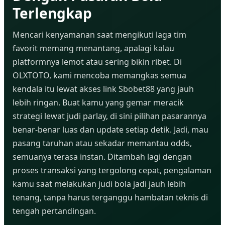
Terlengkap
Mencari kenyamanan saat mengikuti laga tim
favorit memang menantang, apalagi kalau
platformnya lemot atau sering bikin ribet. Di
OLXTOTO, kami mencoba memangkas semua
kendala itu lewat akses link Sbobet88 yang jauh
lebih ringan. Buat kamu yang gemar meracik
strategi lewat judi parlay, di sini pilihan pasarannya
benar-benar luas dan update setiap detik. Jadi, mau
pasang taruhan atau sekadar memantau odds,
semuanya terasa instan. Ditambah lagi dengan
proses transaksi yang tergolong cepat, pengalaman
kamu saat melakukan judi bola jadi jauh lebih
tenang, tanpa harus terganggu hambatan teknis di
tengah pertandingan.