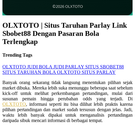
©2026 OLXTOTO
OLXTOTO | Situs Taruhan Parlay Link
Sbobet88 Dengan Pasaran Bola
Terlengkap
Trending Tags
OLXTOTO
JUDI BOLA
JUDI PARLAY
SITUS SBOBET88
SITUS TARUHAN BOLA
OLXTOTO SITUS PARLAY
Banyak orang sekarang tidak langsung menentukan pilihan sejak
market dibuka. Mereka lebih suka menunggu beberapa saat sebelum
kick-off untuk melihat perkembangan pertandingan, mulai dari
susunan pemain hingga perubahan odds yang terjadi. Di
OLXTOTO
, informasi seperti itu bisa dilihat lebih praktis karena
pilihan pertandingan dan market sudah tersusun dengan jelas. Jadi,
waktu lebih banyak dipakai untuk menganalisis pertandingan
daripada sibuk mencari informasi di berbagai tempat.