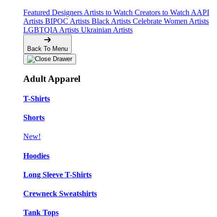
Featured Designers
Artists to Watch
Creators to Watch
AAPI
Artists
BIPOC Artists
Black Artists
Celebrate Women Artists
LGBTQIA Artists
Ukrainian Artists
Back To Menu
Adult Apparel
T-Shirts
Shorts
New!
Hoodies
Long Sleeve T-Shirts
Crewneck Sweatshirts
Tank Tops