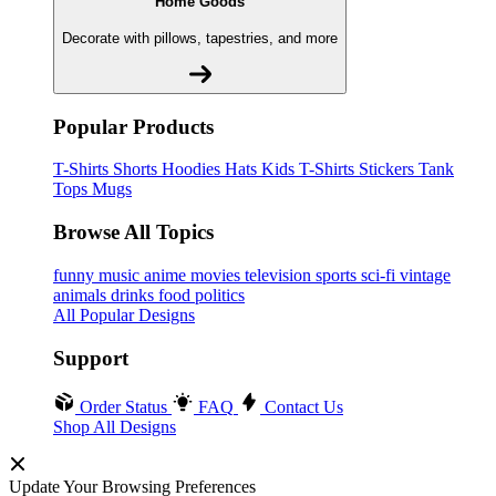
Home Goods
Decorate with pillows, tapestries, and more
Popular Products
T-Shirts
Shorts
Hoodies
Hats
Kids T-Shirts
Stickers
Tank
Tops
Mugs
Browse All Topics
funny
music
anime
movies
television
sports
sci-fi
vintage
animals
drinks
food
politics
All Popular Designs
Support
Order Status
FAQ
Contact Us
Shop All Designs
Update Your Browsing Preferences