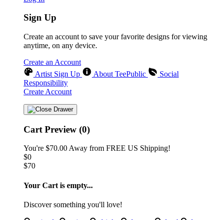
Sign Up
Create an account to save your favorite designs for viewing
anytime, on any device.
Create an Account
Artist Sign Up
About TeePublic
Social
Responsibility
Create Account
Cart Preview (0)
You're
$70.00
Away from
FREE US Shipping!
$0
$70
Your Cart is empty...
Discover something you'll love!