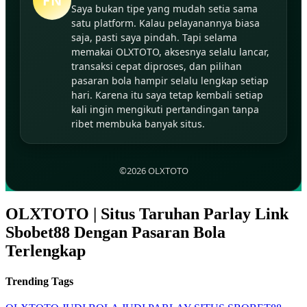
FN
Saya bukan tipe yang mudah setia sama
satu platform. Kalau pelayanannya biasa
saja, pasti saya pindah. Tapi selama
memakai OLXTOTO, aksesnya selalu lancar,
transaksi cepat diproses, dan pilihan
pasaran bola hampir selalu lengkap setiap
hari. Karena itu saya tetap kembali setiap
kali ingin mengikuti pertandingan tanpa
ribet membuka banyak situs.
©2026 OLXTOTO
OLXTOTO | Situs Taruhan Parlay Link
Sbobet88 Dengan Pasaran Bola
Terlengkap
Trending Tags