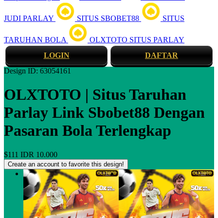
JUDI PARLAY
SITUS SBOBET88
SITUS
TARUHAN BOLA
OLXTOTO SITUS PARLAY
LOGIN
DAFTAR
Design ID: 63054161
OLXTOTO | Situs Taruhan
Parlay Link Sbobet88 Dengan
Pasaran Bola Terlengkap
$111
IDR 10.000
Create an account to favorite this design!