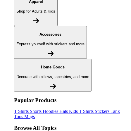
Apparel
Shop for Adults & Kids
Accessories
Express yourself with stickers and more
Home Goods
Decorate with pillows, tapestries, and more
Popular Products
T-Shirts
Shorts
Hoodies
Hats
Kids T-Shirts
Stickers
Tank
Tops
Mugs
Browse All Topics