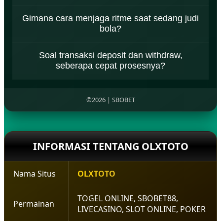
Ditambah dukungan data odds yang selalu
Kalau kamu tipe pemain yang malas buka
real-time, jadi kamu bisa bikin prediksi yang
Gimana cara menjaga ritme saat sedang judi
banyak tab, situs taruhan bola seperti
jauh lebih akurat sebelum kick-off dimulai.
bola?
OLXTOTO memang didesain buat itu. Semua
akses, mulai dari jadwal, statistik, sampai
Kuncinya ada di pemilihan waktu. Pemain
taruhan, ada dalam satu dashboard yang
Soal transaksi deposit dan withdraw,
berpengalaman biasanya nggak terburu-buru.
gampang banget dipahami bahkan buat
seberapa cepat prosesnya?
Mereka akan memantau perubahan pasaran di
pemain baru.
situs ini sampai menjelang menit akhir untuk
Kecepatan jadi prioritas kita. Kami paham kalau
mendapatkan nilai odds terbaik sebelum
kamu mau fokus menikmati pertandingan, jadi
©2026 | SBOBET
menempatkan taruhan.
urusan transaksi dibuat seringkas mungkin
supaya kamu nggak perlu pusing memikirkan
masalah teknis saat sedang seru-serunya
bermain.
INFORMASI TENTANG OLXTOTO
Nama Situs
OLXTOTO
TOGEL ONLINE, SBOBET88,
Permainan
LIVECASINO, SLOT ONLINE, POKER