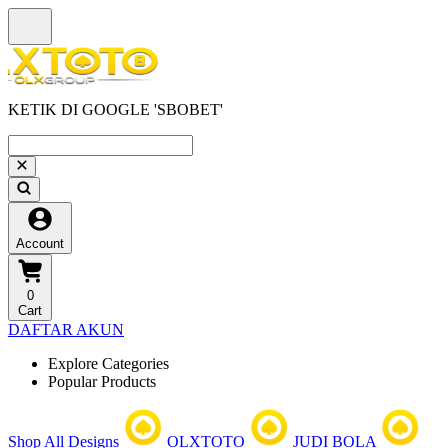
KETIK DI GOOGLE 'SBOBET'
Account
0
Cart
DAFTAR AKUN
Explore Categories
Popular Products
Shop All Designs
OLXTOTO
JUDI BOLA