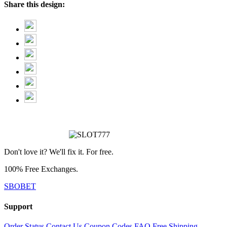
Share this design:
Don't love it? We'll fix it. For free.
100% Free Exchanges.
SBOBET
Support
Order Status
Contact Us
Coupon Codes
FAQ
Free Shipping