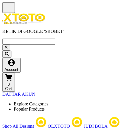
KETIK DI GOOGLE 'SBOBET'
Account
0
Cart
DAFTAR AKUN
Explore Categories
Popular Products
Shop All Designs
OLXTOTO
JUDI BOLA