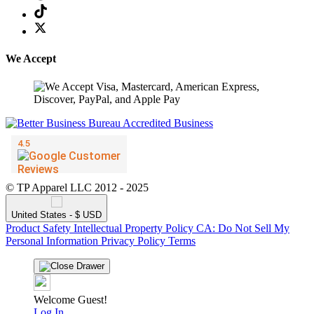
We Accept
© TP Apparel LLC 2012 - 2025
United States - $ USD
Product Safety
Intellectual Property Policy
CA: Do Not Sell My
Personal Information
Privacy Policy
Terms
Welcome Guest!
Log In