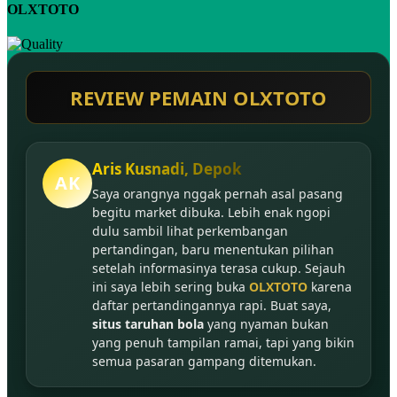
OLXTOTO
REVIEW PEMAIN OLXTOTO
Aris Kusnadi, Depok
AK
Saya orangnya nggak pernah asal pasang
begitu market dibuka. Lebih enak ngopi
dulu sambil lihat perkembangan
pertandingan, baru menentukan pilihan
setelah informasinya terasa cukup. Sejauh
ini saya lebih sering buka
OLXTOTO
karena
daftar pertandingannya rapi. Buat saya,
situs taruhan bola
yang nyaman bukan
yang penuh tampilan ramai, tapi yang bikin
semua pasaran gampang ditemukan.