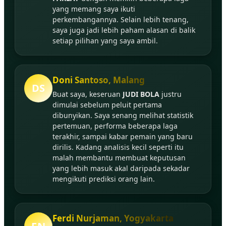
yang memang saya ikuti
perkembangannya. Selain lebih tenang,
saya juga jadi lebih paham alasan di balik
setiap pilihan yang saya ambil.
Doni Santoso, Malang
DS
Buat saya, keseruan
JUDI BOLA
justru
dimulai sebelum peluit pertama
dibunyikan. Saya senang melihat statistik
pertemuan, performa beberapa laga
terakhir, sampai kabar pemain yang baru
dirilis. Kadang analisis kecil seperti itu
malah membantu membuat keputusan
yang lebih masuk akal daripada sekadar
mengikuti prediksi orang lain.
Ferdi Nurjaman, Yogyakarta