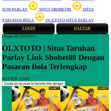
JUDI PARLAY
SITUS SBOBET88
SITUS
TARUHAN BOLA
OLXTOTO SITUS PARLAY
LOGIN
DAFTAR
Design ID: 63054161
OLXTOTO | Situs Taruhan
Parlay Link Sbobet88 Dengan
Pasaran Bola Terlengkap
$111
IDR 10.000
Create an account to favorite this design!