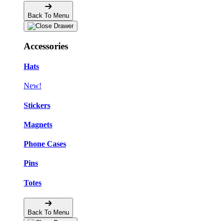
Back To Menu
Accessories
Hats
New!
Stickers
Magnets
Phone Cases
Pins
Totes
Back To Menu