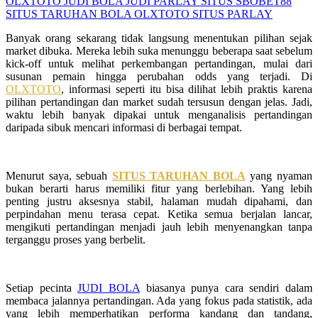
OLXTOTO
JUDI BOLA
JUDI PARLAY
SITUS SBOBET88
SITUS TARUHAN BOLA
OLXTOTO SITUS PARLAY
Banyak orang sekarang tidak langsung menentukan pilihan sejak
market dibuka. Mereka lebih suka menunggu beberapa saat sebelum
kick-off untuk melihat perkembangan pertandingan, mulai dari
susunan pemain hingga perubahan odds yang terjadi. Di
OLXTOTO
, informasi seperti itu bisa dilihat lebih praktis karena
pilihan pertandingan dan market sudah tersusun dengan jelas. Jadi,
waktu lebih banyak dipakai untuk menganalisis pertandingan
daripada sibuk mencari informasi di berbagai tempat.
Menurut saya, sebuah
SITUS TARUHAN BOLA
yang nyaman
bukan berarti harus memiliki fitur yang berlebihan. Yang lebih
penting justru aksesnya stabil, halaman mudah dipahami, dan
perpindahan menu terasa cepat. Ketika semua berjalan lancar,
mengikuti pertandingan menjadi jauh lebih menyenangkan tanpa
terganggu proses yang berbelit.
Setiap pecinta
JUDI BOLA
biasanya punya cara sendiri dalam
membaca jalannya pertandingan. Ada yang fokus pada statistik, ada
yang lebih memperhatikan performa kandang dan tandang,