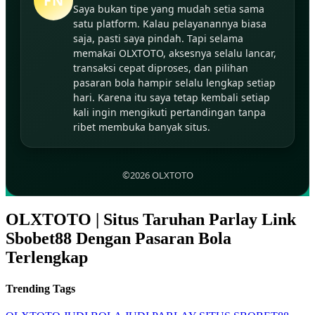
FN
Saya bukan tipe yang mudah setia sama
satu platform. Kalau pelayanannya biasa
saja, pasti saya pindah. Tapi selama
memakai OLXTOTO, aksesnya selalu lancar,
transaksi cepat diproses, dan pilihan
pasaran bola hampir selalu lengkap setiap
hari. Karena itu saya tetap kembali setiap
kali ingin mengikuti pertandingan tanpa
ribet membuka banyak situs.
©2026 OLXTOTO
OLXTOTO | Situs Taruhan Parlay Link
Sbobet88 Dengan Pasaran Bola
Terlengkap
Trending Tags