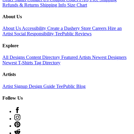
Refunds & Returns
Shipping Info
Size Chart
About Us
About Us
Accessibility
Create a Dashery Store
Careers
Hire an
Artist
Social Responsibility
TeePublic Reviews
Explore
All Designs
Content Directory
Featured Artists
Newest Designers
Newest T-Shirts
Tag Directory
Artists
Artist Signup
Design Guide
TeePublic Blog
Follow Us