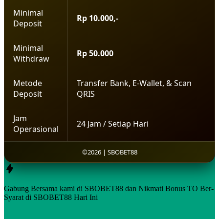
Minimal
Rp 10.000,-
Deposit
Minimal
Rp 50.000
Withdraw
Metode
Transfer Bank, E-Wallet, & Scan
Deposit
QRIS
Jam
24 Jam / Setiap Hari
Operasional
©2026 | SBOBET88
Gabung Bersama kami di SBOBET88 dan Nikmati
Bonus TO
Ber-
Syarat di
SBOBET88 Hari Ini