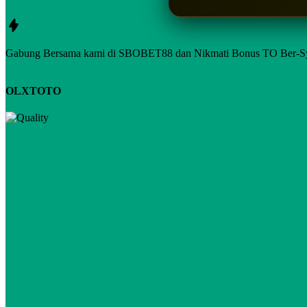
Gabung Bersama kami di SBOBET88 dan Nikmati
Bonus TO
Ber-Sy
OLXTOTO