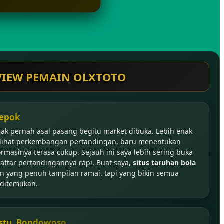
VIEW PEMAIN OLXTOTO
Depok
ak pernah asal pasang begitu market dibuka. Lebih enak
 lihat perkembangan pertandingan, baru menentukan
formasinya terasa cukup. Sejauh ini saya lebih sering buka
aftar pertandingannya rapi. Buat saya,
situs taruhan bola
 yang penuh tampilan ramai, tapi yang bikin semua
ditemukan.
stu, Bondowoso