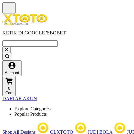
KETIK DI GOOGLE 'SBOBET'
Account
0
Cart
DAFTAR AKUN
Explore Categories
Popular Products
Shop All Designs
OLXTOTO
JUDI BOLA
JU