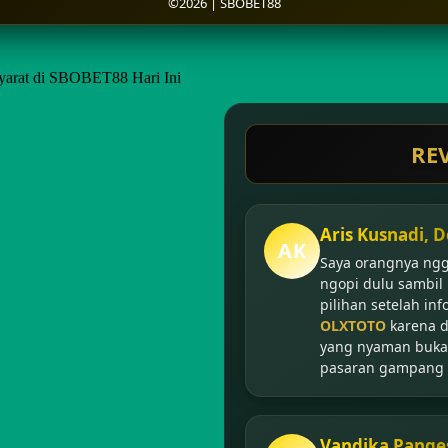
©2026 | SBOBET88
arat di
SBOBET88 Hari Ini
RE
Aris Kusnadi, 
AK
Saya orangnya ngg
ngopi dulu sambil
pilihan setelah in
OLXTOTO
karena d
yang nyaman bukan
pasaran gampang 
Vandika Pange