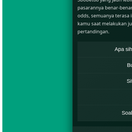
pasarannya benar-benar
odds, semuanya terasa i
kamu saat melakukan jud
pertandingan.
Apa si
Banyak yang pindah ke
Bu
fokus di kecepatan, 
sekadar cek pasara
Keuntungan terbesar
Si
berbagai kombinasi di
bikin prediksi yang ja
Kalau kamu tipe pema
didesain buat itu. Se
yang gampang banget
Kuncinya ada di pemi
Soal
memantau perubahan p
odds terbaik sebelu
Kecepatan jadi priori
transaksi dibuat ser