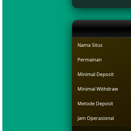
sedang seru-serunya 
Nama Situs
Permainan
Minimal Deposit
Minimal Withdraw
Metode Deposit
Jam Operasional