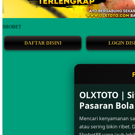
SBOBET
DAFTAR DISINI
LOGIN DIS
OLXTOTO | Si
Pasaran Bola
Mencari kenyamanan saa
atau sering bikin ribet
Sbobet88 yang jauh lebih