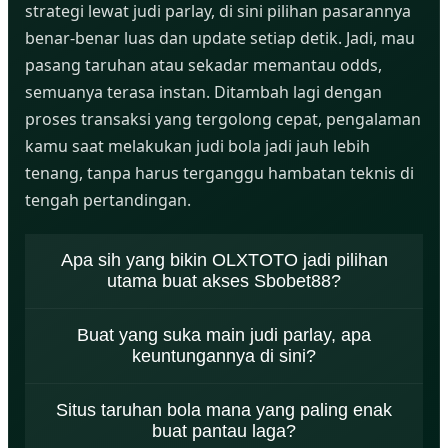
strategi lewat judi parlay, di sini pilihan pasarannya
benar-benar luas dan update setiap detik. Jadi, mau
pasang taruhan atau sekadar memantau odds,
semuanya terasa instan. Ditambah lagi dengan
proses transaksi yang tergolong cepat, pengalaman
kamu saat melakukan judi bola jadi jauh lebih
tenang, tanpa harus terganggu hambatan teknis di
tengah pertandingan.
Apa sih yang bikin OLXTOTO jadi pilihan
utama buat akses Sbobet88?
Banyak yang pindah ke sini karena akses link
Buat yang suka main judi parlay, apa
Sbobet88-nya yang cenderung stabil. Kita
keuntungannya di sini?
nggak cuma fokus di kecepatan, tapi juga
memastikan kalau kamu sebagai pemain nggak
Keuntungan terbesarnya ada di kelengkapan
perlu nunggu lama buat sekadar cek pasaran
Situs taruhan bola mana yang paling enak
pasaran. Kamu bisa bebas bereksperimen
atau memproses kemenanganmu.
buat pantau laga?
dengan berbagai kombinasi di judi parlay.