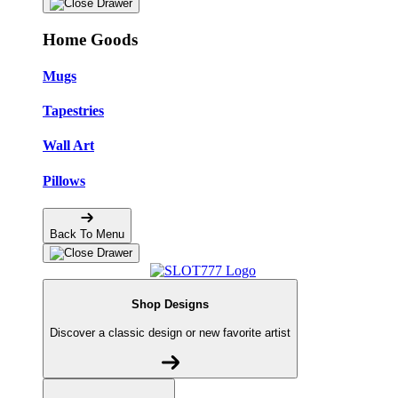
Home Goods
Mugs
Tapestries
Wall Art
Pillows
Back To Menu
Shop Designs
Discover a classic design or new favorite artist