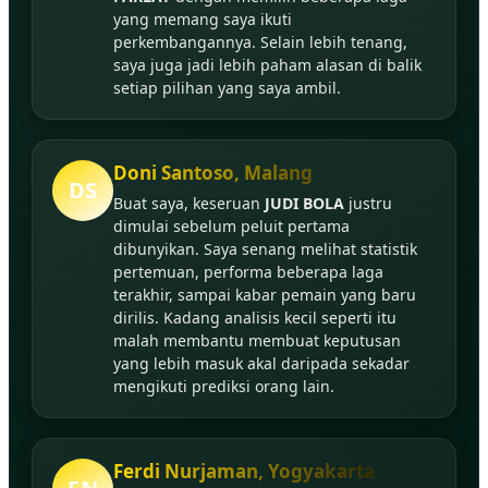
yang memang saya ikuti
perkembangannya. Selain lebih tenang,
saya juga jadi lebih paham alasan di balik
setiap pilihan yang saya ambil.
Doni Santoso, Malang
DS
Buat saya, keseruan
JUDI BOLA
justru
dimulai sebelum peluit pertama
dibunyikan. Saya senang melihat statistik
pertemuan, performa beberapa laga
terakhir, sampai kabar pemain yang baru
dirilis. Kadang analisis kecil seperti itu
malah membantu membuat keputusan
yang lebih masuk akal daripada sekadar
mengikuti prediksi orang lain.
Ferdi Nurjaman, Yogyakarta