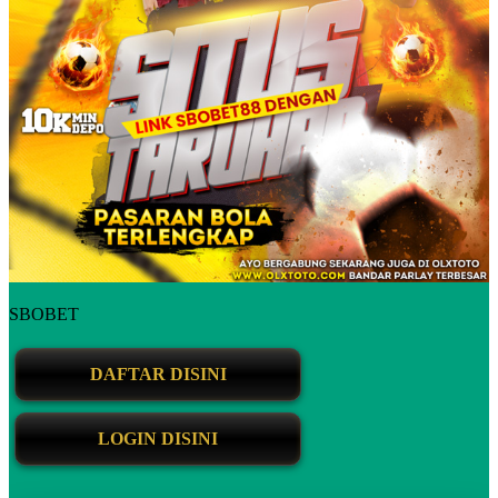
SBOBET
DAFTAR DISINI
LOGIN DISINI