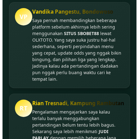
Vandika Pangestu, Bondowoso
VP
Saya pernah membandingkan beberapa
platform sebelum akhirnya lebih sering
menggunakan
SITUS SBOBET88
lewat
OLXTOTO. Yang saya suka justru hal-hal
sederhana, seperti perpindahan menu
yang cepat, update odds yang nggak bikin
bingung, dan pilihan liga yang lengkap.
Jadinya kalau ada pertandingan dadakan
pun nggak perlu buang waktu cari ke
tempat lain.
Rian Tresnadi, Kampung Rambutan
RT
Pengalaman mengajarkan saya kalau
terlalu banyak menggabungkan
pertandingan belum tentu lebih bagus.
Sekarang saya lebih menikmati
JUDI
PARLAY
dengan memilih beberapa laga