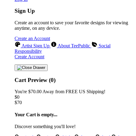
Sign Up
Create an account to save your favorite designs for viewing
anytime, on any device.
Create an Account
Artist Sign Up
About TeePublic
Social
Responsibility
Create Account
Cart Preview (0)
You're
$70.00
Away from
FREE US Shipping!
$0
$70
Your Cart is empty...
Discover something you'll love!