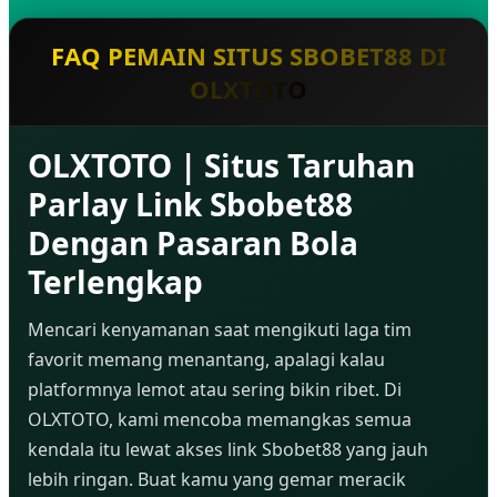
FAQ PEMAIN SITUS SBOBET88 DI
OLXTOTO
OLXTOTO | Situs Taruhan
Parlay Link Sbobet88
Dengan Pasaran Bola
Terlengkap
Mencari kenyamanan saat mengikuti laga tim
favorit memang menantang, apalagi kalau
platformnya lemot atau sering bikin ribet. Di
OLXTOTO, kami mencoba memangkas semua
kendala itu lewat akses link Sbobet88 yang jauh
lebih ringan. Buat kamu yang gemar meracik