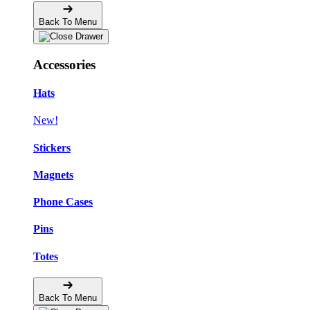
Back To Menu
Accessories
Hats
New!
Stickers
Magnets
Phone Cases
Pins
Totes
Back To Menu