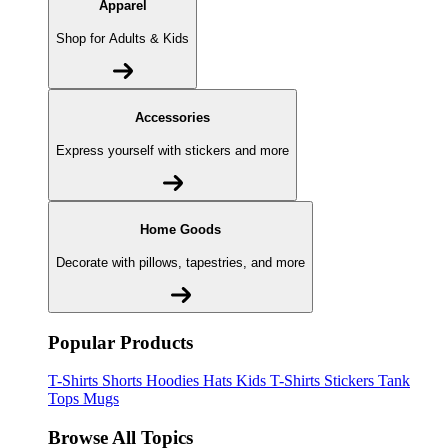
Apparel
Shop for Adults & Kids
Accessories
Express yourself with stickers and more
Home Goods
Decorate with pillows, tapestries, and more
Popular Products
T-Shirts
Shorts
Hoodies
Hats
Kids T-Shirts
Stickers
Tank
Tops
Mugs
Browse All Topics