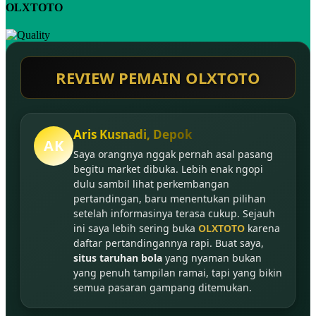
OLXTOTO
REVIEW PEMAIN OLXTOTO
Aris Kusnadi, Depok
AK
Saya orangnya nggak pernah asal pasang
begitu market dibuka. Lebih enak ngopi
dulu sambil lihat perkembangan
pertandingan, baru menentukan pilihan
setelah informasinya terasa cukup. Sejauh
ini saya lebih sering buka
OLXTOTO
karena
daftar pertandingannya rapi. Buat saya,
situs taruhan bola
yang nyaman bukan
yang penuh tampilan ramai, tapi yang bikin
semua pasaran gampang ditemukan.