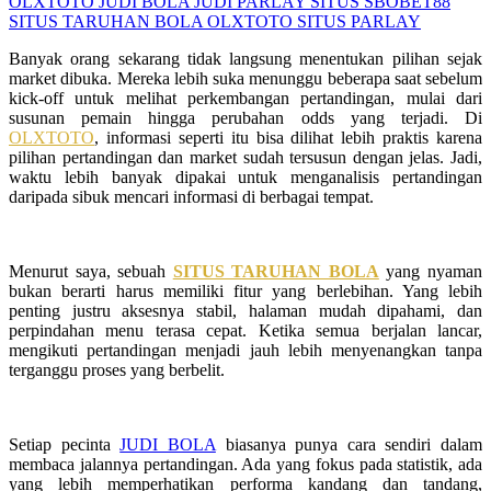
OLXTOTO
JUDI BOLA
JUDI PARLAY
SITUS SBOBET88
SITUS TARUHAN BOLA
OLXTOTO SITUS PARLAY
Banyak orang sekarang tidak langsung menentukan pilihan sejak
market dibuka. Mereka lebih suka menunggu beberapa saat sebelum
kick-off untuk melihat perkembangan pertandingan, mulai dari
susunan pemain hingga perubahan odds yang terjadi. Di
OLXTOTO
, informasi seperti itu bisa dilihat lebih praktis karena
pilihan pertandingan dan market sudah tersusun dengan jelas. Jadi,
waktu lebih banyak dipakai untuk menganalisis pertandingan
daripada sibuk mencari informasi di berbagai tempat.
Menurut saya, sebuah
SITUS TARUHAN BOLA
yang nyaman
bukan berarti harus memiliki fitur yang berlebihan. Yang lebih
penting justru aksesnya stabil, halaman mudah dipahami, dan
perpindahan menu terasa cepat. Ketika semua berjalan lancar,
mengikuti pertandingan menjadi jauh lebih menyenangkan tanpa
terganggu proses yang berbelit.
Setiap pecinta
JUDI BOLA
biasanya punya cara sendiri dalam
membaca jalannya pertandingan. Ada yang fokus pada statistik, ada
yang lebih memperhatikan performa kandang dan tandang,