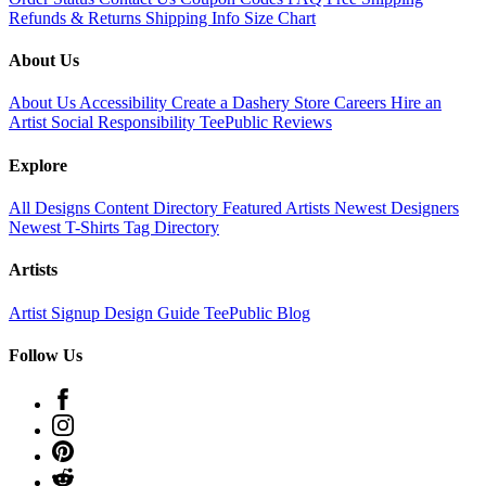
Refunds & Returns
Shipping Info
Size Chart
About Us
About Us
Accessibility
Create a Dashery Store
Careers
Hire an
Artist
Social Responsibility
TeePublic Reviews
Explore
All Designs
Content Directory
Featured Artists
Newest Designers
Newest T-Shirts
Tag Directory
Artists
Artist Signup
Design Guide
TeePublic Blog
Follow Us