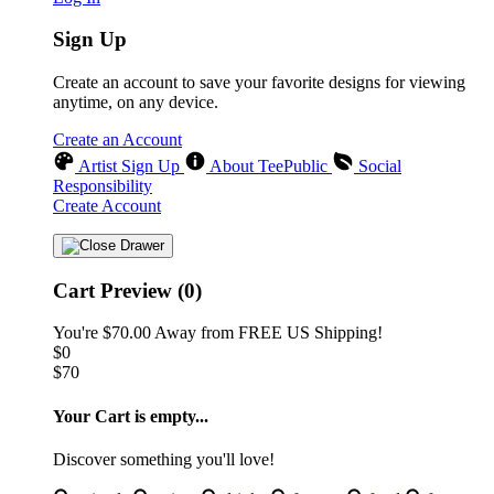
Sign Up
Create an account to save your favorite designs for viewing
anytime, on any device.
Create an Account
Artist Sign Up
About TeePublic
Social
Responsibility
Create Account
Cart Preview (0)
You're
$70.00
Away from
FREE US Shipping!
$0
$70
Your Cart is empty...
Discover something you'll love!