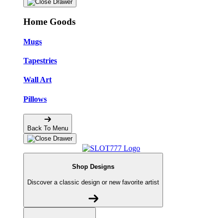
Home Goods
Mugs
Tapestries
Wall Art
Pillows
Back To Menu
Shop Designs
Discover a classic design or new favorite artist