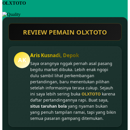
OLXTOTO
REVIEW PEMAIN OLXTOTO
Aris Kusnadi, Depok
AK
Saya orangnya nggak pernah asal pasang
begitu market dibuka. Lebih enak ngopi
dulu sambil lihat perkembangan
pertandingan, baru menentukan pilihan
setelah informasinya terasa cukup. Sejauh
ini saya lebih sering buka
OLXTOTO
karena
daftar pertandingannya rapi. Buat saya,
situs taruhan bola
yang nyaman bukan
yang penuh tampilan ramai, tapi yang bikin
semua pasaran gampang ditemukan.