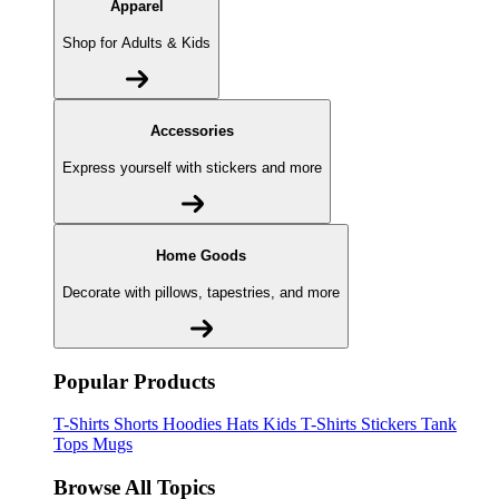
Apparel
Shop for Adults & Kids
Accessories
Express yourself with stickers and more
Home Goods
Decorate with pillows, tapestries, and more
Popular Products
T-Shirts
Shorts
Hoodies
Hats
Kids T-Shirts
Stickers
Tank
Tops
Mugs
Browse All Topics