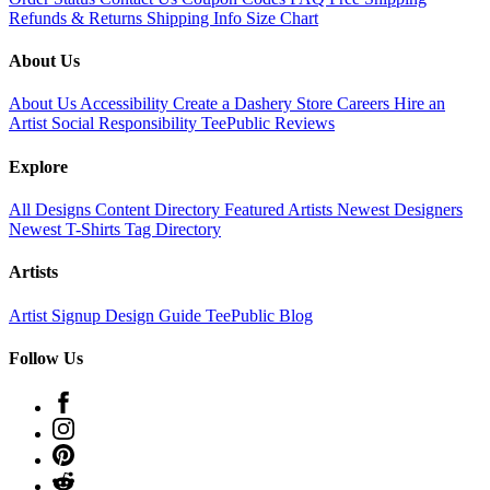
Refunds & Returns
Shipping Info
Size Chart
About Us
About Us
Accessibility
Create a Dashery Store
Careers
Hire an
Artist
Social Responsibility
TeePublic Reviews
Explore
All Designs
Content Directory
Featured Artists
Newest Designers
Newest T-Shirts
Tag Directory
Artists
Artist Signup
Design Guide
TeePublic Blog
Follow Us