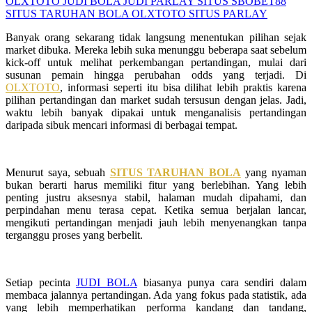
OLXTOTO
JUDI BOLA
JUDI PARLAY
SITUS SBOBET88
SITUS TARUHAN BOLA
OLXTOTO SITUS PARLAY
Banyak orang sekarang tidak langsung menentukan pilihan sejak
market dibuka. Mereka lebih suka menunggu beberapa saat sebelum
kick-off untuk melihat perkembangan pertandingan, mulai dari
susunan pemain hingga perubahan odds yang terjadi. Di
OLXTOTO
, informasi seperti itu bisa dilihat lebih praktis karena
pilihan pertandingan dan market sudah tersusun dengan jelas. Jadi,
waktu lebih banyak dipakai untuk menganalisis pertandingan
daripada sibuk mencari informasi di berbagai tempat.
Menurut saya, sebuah
SITUS TARUHAN BOLA
yang nyaman
bukan berarti harus memiliki fitur yang berlebihan. Yang lebih
penting justru aksesnya stabil, halaman mudah dipahami, dan
perpindahan menu terasa cepat. Ketika semua berjalan lancar,
mengikuti pertandingan menjadi jauh lebih menyenangkan tanpa
terganggu proses yang berbelit.
Setiap pecinta
JUDI BOLA
biasanya punya cara sendiri dalam
membaca jalannya pertandingan. Ada yang fokus pada statistik, ada
yang lebih memperhatikan performa kandang dan tandang,