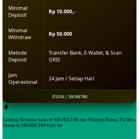
Minimal
Rp 10.000,-
Deposit
Minimal
Rp 50.000
Withdraw
Metode
Transfer Bank, E-Wallet, & Scan
Deposit
QRIS
Jam
24 Jam / Setiap Hari
Operasional
©2026 | SBOBET88
Gabung Bersama kami di SBOBET88 dan Nikmati
Bonus TO
Ber-
Syarat di
SBOBET88 Hari Ini