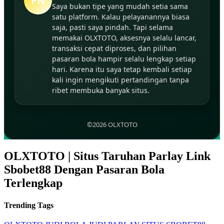
FN
Saya bukan tipe yang mudah setia sama
satu platform. Kalau pelayanannya biasa
saja, pasti saya pindah. Tapi selama
memakai OLXTOTO, aksesnya selalu lancar,
transaksi cepat diproses, dan pilihan
pasaran bola hampir selalu lengkap setiap
hari. Karena itu saya tetap kembali setiap
kali ingin mengikuti pertandingan tanpa
ribet membuka banyak situs.
©2026 OLXTOTO
OLXTOTO | Situs Taruhan Parlay Link
Sbobet88 Dengan Pasaran Bola
Terlengkap
Trending Tags