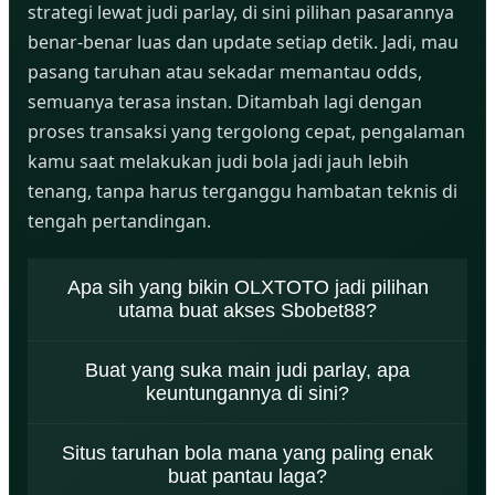
strategi lewat judi parlay, di sini pilihan pasarannya
benar-benar luas dan update setiap detik. Jadi, mau
pasang taruhan atau sekadar memantau odds,
semuanya terasa instan. Ditambah lagi dengan
proses transaksi yang tergolong cepat, pengalaman
kamu saat melakukan judi bola jadi jauh lebih
tenang, tanpa harus terganggu hambatan teknis di
tengah pertandingan.
Apa sih yang bikin OLXTOTO jadi pilihan
utama buat akses Sbobet88?
Banyak yang pindah ke sini karena akses link
Buat yang suka main judi parlay, apa
Sbobet88-nya yang cenderung stabil. Kita
keuntungannya di sini?
nggak cuma fokus di kecepatan, tapi juga
memastikan kalau kamu sebagai pemain nggak
Keuntungan terbesarnya ada di kelengkapan
perlu nunggu lama buat sekadar cek pasaran
Situs taruhan bola mana yang paling enak
pasaran. Kamu bisa bebas bereksperimen
atau memproses kemenanganmu.
buat pantau laga?
dengan berbagai kombinasi di judi parlay.