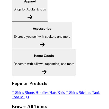
Apparel
Shop for Adults & Kids
Accessories
Express yourself with stickers and more
Home Goods
Decorate with pillows, tapestries, and more
Popular Products
T-Shirts
Shorts
Hoodies
Hats
Kids T-Shirts
Stickers
Tank
Tops
Mugs
Browse All Topics