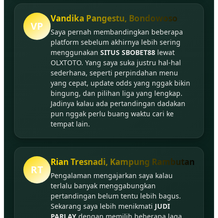
Vandika Pangestu, Bondowoso
VP
Saya pernah membandingkan beberapa
platform sebelum akhirnya lebih sering
menggunakan
SITUS SBOBET88
lewat
OLXTOTO. Yang saya suka justru hal-hal
sederhana, seperti perpindahan menu
yang cepat, update odds yang nggak bikin
bingung, dan pilihan liga yang lengkap.
Jadinya kalau ada pertandingan dadakan
pun nggak perlu buang waktu cari ke
tempat lain.
Rian Tresnadi, Kampung Rambutan
RT
Pengalaman mengajarkan saya kalau
terlalu banyak menggabungkan
pertandingan belum tentu lebih bagus.
Sekarang saya lebih menikmati
JUDI
PARLAY
dengan memilih beberapa laga