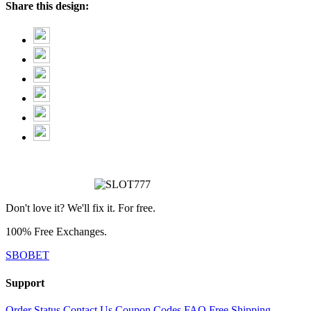
Share this design:
Don't love it? We'll fix it. For free.
100% Free Exchanges.
SBOBET
Support
Order Status
Contact Us
Coupon Codes
FAQ
Free Shipping