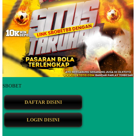
SBOBET
DAFTAR DISINI
LOGIN DISINI