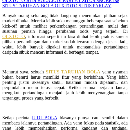
OLXTOTO
JUDI BOLA
JUDI PARLAY
SITUS SBOBET88
SITUS TARUHAN BOLA
OLXTOTO SITUS PARLAY
Banyak orang sekarang tidak langsung menentukan pilihan sejak
market dibuka. Mereka lebih suka menunggu beberapa saat sebelum
kick-off untuk melihat perkembangan pertandingan, mulai dari
susunan pemain hingga perubahan odds yang terjadi. Di
OLXTOTO
, informasi seperti itu bisa dilihat lebih praktis karena
pilihan pertandingan dan market sudah tersusun dengan jelas. Jadi,
waktu lebih banyak dipakai untuk menganalisis pertandingan
daripada sibuk mencari informasi di berbagai tempat.
Menurut saya, sebuah
SITUS TARUHAN BOLA
yang nyaman
bukan berarti harus memiliki fitur yang berlebihan. Yang lebih
penting justru aksesnya stabil, halaman mudah dipahami, dan
perpindahan menu terasa cepat. Ketika semua berjalan lancar,
mengikuti pertandingan menjadi jauh lebih menyenangkan tanpa
terganggu proses yang berbelit.
Setiap pecinta
JUDI BOLA
biasanya punya cara sendiri dalam
membaca jalannya pertandingan. Ada yang fokus pada statistik, ada
yang lebih memperhatikan performa kandang dan tandang,