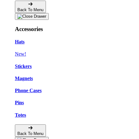
Back To Menu
Accessories
Hats
New!
Stickers
Magnets
Phone Cases
Pins
Totes
Back To Menu