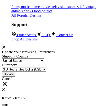
funny
music
anime
movies
television
sports
sci-fi
vintage
animals
drinks
food
politics
All Popular Designs
Support
Order Status
FAQ
Contact Us
Shop All Designs
Update Your Browsing Preferences
Shipping Country:
Currency:
Cancel
Katie:
5'10"
160