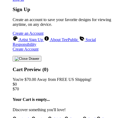
Sign Up
Create an account to save your favorite designs for viewing
anytime, on any device.
Create an Account
Artist Sign Up
About TeePublic
Social
Responsibility
Create Account
Cart Preview (0)
You're
$70.00
Away from
FREE US Shipping!
$0
$70
Your Cart is empty...
Discover something you'll love!