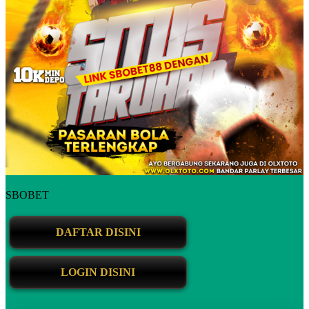
SBOBET
DAFTAR DISINI
LOGIN DISINI