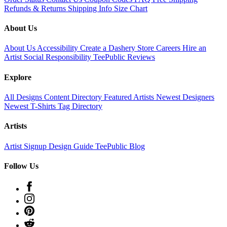
Refunds & Returns
Shipping Info
Size Chart
About Us
About Us
Accessibility
Create a Dashery Store
Careers
Hire an
Artist
Social Responsibility
TeePublic Reviews
Explore
All Designs
Content Directory
Featured Artists
Newest Designers
Newest T-Shirts
Tag Directory
Artists
Artist Signup
Design Guide
TeePublic Blog
Follow Us