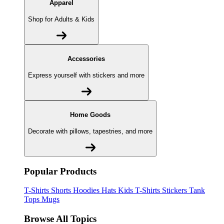
Apparel
Shop for Adults & Kids
Accessories
Express yourself with stickers and more
Home Goods
Decorate with pillows, tapestries, and more
Popular Products
T-Shirts
Shorts
Hoodies
Hats
Kids T-Shirts
Stickers
Tank
Tops
Mugs
Browse All Topics