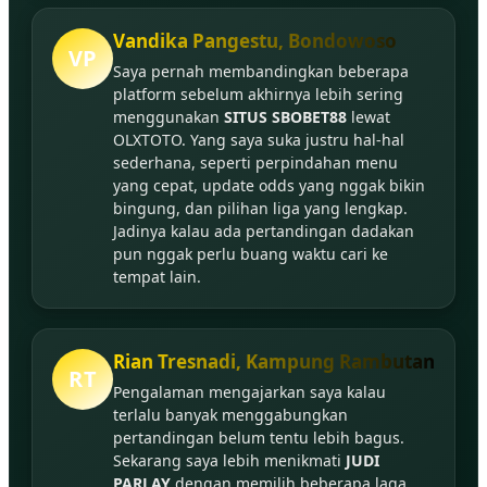
Vandika Pangestu, Bondowoso
VP
Saya pernah membandingkan beberapa
platform sebelum akhirnya lebih sering
menggunakan
SITUS SBOBET88
lewat
OLXTOTO. Yang saya suka justru hal-hal
sederhana, seperti perpindahan menu
yang cepat, update odds yang nggak bikin
bingung, dan pilihan liga yang lengkap.
Jadinya kalau ada pertandingan dadakan
pun nggak perlu buang waktu cari ke
tempat lain.
Rian Tresnadi, Kampung Rambutan
RT
Pengalaman mengajarkan saya kalau
terlalu banyak menggabungkan
pertandingan belum tentu lebih bagus.
Sekarang saya lebih menikmati
JUDI
PARLAY
dengan memilih beberapa laga