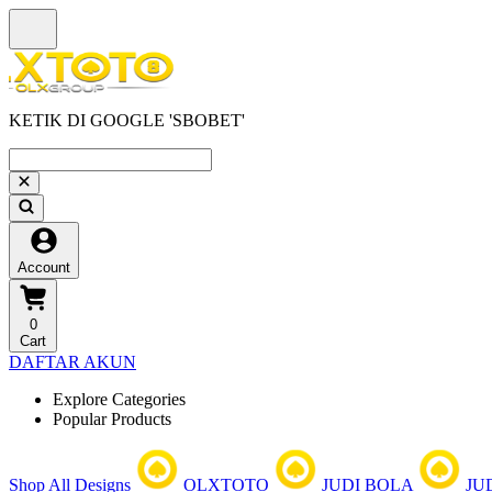
KETIK DI GOOGLE 'SBOBET'
Account
0
Cart
DAFTAR AKUN
Explore Categories
Popular Products
Shop All Designs
OLXTOTO
JUDI BOLA
JU