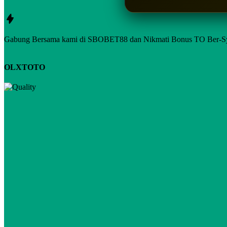
Gabung Bersama kami di SBOBET88 dan Nikmati
Bonus TO
Ber-Sy
OLXTOTO