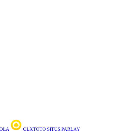
BOLA
OLXTOTO SITUS PARLAY