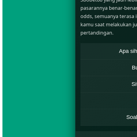
pasarannya benar-benar
odds, semuanya terasa i
kamu saat melakukan jud
pertandingan.
Apa si
Banyak yang pindah ke
Bu
fokus di kecepatan, 
sekadar cek pasara
Keuntungan terbesar
Si
berbagai kombinasi di
bikin prediksi yang ja
Kalau kamu tipe pema
didesain buat itu. Se
yang gampang banget
Kuncinya ada di pemi
Soal
memantau perubahan p
odds terbaik sebelu
Kecepatan jadi priori
transaksi dibuat ser