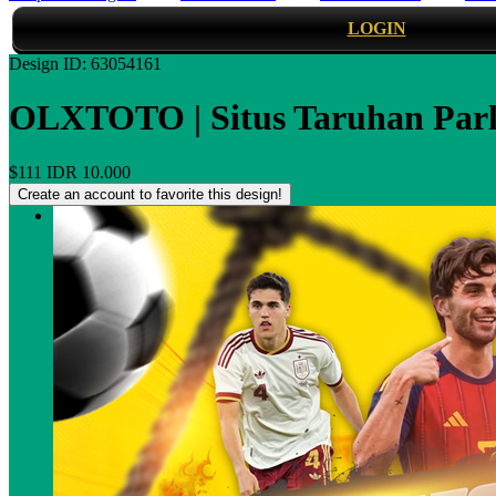
LOGIN
Design ID: 63054161
OLXTOTO | Situs Taruhan Parl
$111
IDR 10.000
Create an account to favorite this design!