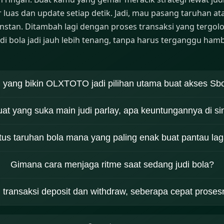
 luas dan update setiap detik. Jadi, mau pasang taruhan 
nstan. Ditambah lagi dengan proses transaksi yang tergo
i bola jadi jauh lebih tenang, tanpa harus terganggu hamb
h yang bikin OLXTOTO jadi pilihan utama buat akses Sb
 sini karena akses link Sbobet88-nya yang cenderung stabi
at yang suka main judi parlay, apa keuntungannya di si
tapi juga memastikan kalau kamu sebagai pemain nggak pe
n atau memproses kemenanganmu.
nya ada di kelengkapan pasaran. Kamu bisa bebas bereks
tus taruhan bola mana yang paling enak buat pantau la
 judi parlay. Ditambah dukungan data odds yang selalu real
uh lebih akurat sebelum kick-off dimulai.
in yang malas buka banyak tab, situs taruhan bola sepe
Gimana cara menjaga ritme saat sedang judi bola?
mua akses, mulai dari jadwal, statistik, sampai taruhan, ad
 dipahami bahkan buat pemain baru.
lihan waktu. Pemain berpengalaman biasanya nggak terbu
 transaksi deposit dan withdraw, seberapa cepat prose
asaran di situs ini sampai menjelang menit akhir untuk 
m menempatkan taruhan.
tas kita. Kami paham kalau kamu mau fokus menikmati pert
ingkas mungkin supaya kamu nggak perlu pusing memikirka