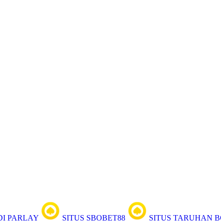
DI PARLAY
SITUS SBOBET88
SITUS TARUHAN 