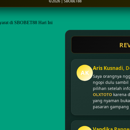
©2026 | SBOBET88
arat di
SBOBET88 Hari Ini
RE
Aris Kusnadi, 
AK
Saya orangnya ngg
ngopi dulu sambil
pilihan setelah in
OLXTOTO
karena d
yang nyaman bukan
pasaran gampang 
Vandika Pange