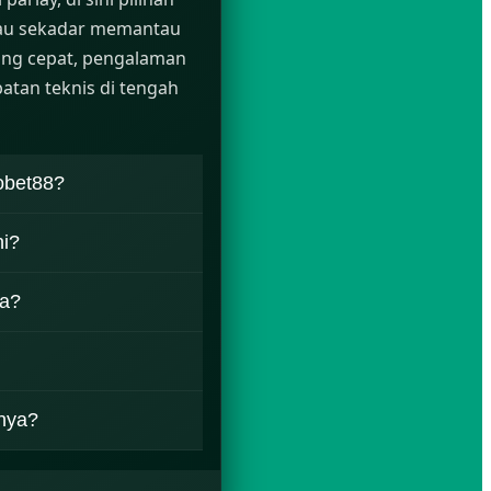
atau sekadar memantau
long cepat, pengalaman
atan teknis di tengah
obet88?
l. Kita nggak cuma
ni?
rlu nunggu lama buat
perimen dengan
ga?
-time, jadi kamu bisa
rti OLXTOTO memang
a dalam satu dashboard
ru-buru. Mereka akan
snya?
mendapatkan nilai
andingan, jadi urusan
n masalah teknis saat