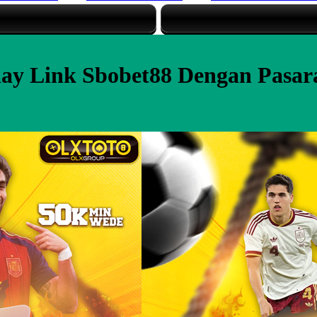
ay Link Sbobet88 Dengan Pasara