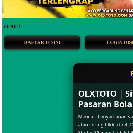
SBOBET
DAFTAR DISINI
LOGIN DIS
OLXTOTO | Si
Pasaran Bola
Mencari kenyamanan saa
atau sering bikin ribet
Sbobet88 yang jauh lebih