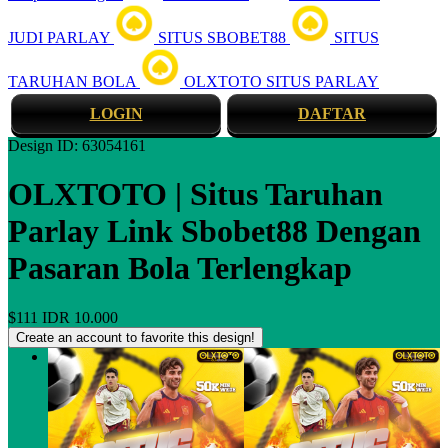
JUDI PARLAY
SITUS SBOBET88
SITUS
TARUHAN BOLA
OLXTOTO SITUS PARLAY
LOGIN
DAFTAR
Design ID: 63054161
OLXTOTO | Situs Taruhan
Parlay Link Sbobet88 Dengan
Pasaran Bola Terlengkap
$111
IDR 10.000
Create an account to favorite this design!