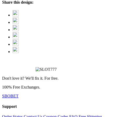
Share this design:
Don't love it? We'll fix it. For free.
100% Free Exchanges.
SBOBET
Support
Order Status
Contact Us
Coupon Codes
FAQ
Free Shipping