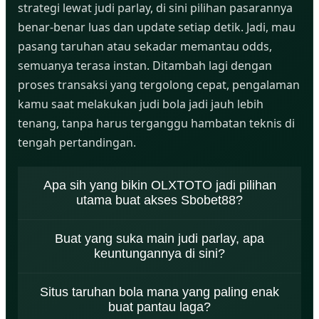
strategi lewat judi parlay, di sini pilihan pasarannya
benar-benar luas dan update setiap detik. Jadi, mau
pasang taruhan atau sekadar memantau odds,
semuanya terasa instan. Ditambah lagi dengan
proses transaksi yang tergolong cepat, pengalaman
kamu saat melakukan judi bola jadi jauh lebih
tenang, tanpa harus terganggu hambatan teknis di
tengah pertandingan.
Apa sih yang bikin OLXTOTO jadi pilihan
utama buat akses Sbobet88?
Banyak yang pindah ke sini karena akses link
Buat yang suka main judi parlay, apa
Sbobet88-nya yang cenderung stabil. Kita
keuntungannya di sini?
nggak cuma fokus di kecepatan, tapi juga
memastikan kalau kamu sebagai pemain nggak
Keuntungan terbesarnya ada di kelengkapan
perlu nunggu lama buat sekadar cek pasaran
Situs taruhan bola mana yang paling enak
pasaran. Kamu bisa bebas bereksperimen
atau memproses kemenanganmu.
buat pantau laga?
dengan berbagai kombinasi di judi parlay.