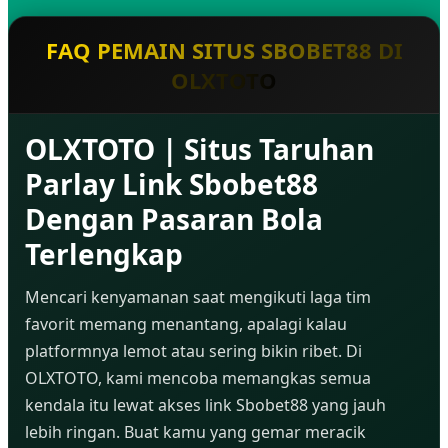
FAQ PEMAIN SITUS SBOBET88 DI
OLXTOTO
OLXTOTO | Situs Taruhan
Parlay Link Sbobet88
Dengan Pasaran Bola
Terlengkap
Mencari kenyamanan saat mengikuti laga tim
favorit memang menantang, apalagi kalau
platformnya lemot atau sering bikin ribet. Di
OLXTOTO, kami mencoba memangkas semua
kendala itu lewat akses link Sbobet88 yang jauh
lebih ringan. Buat kamu yang gemar meracik