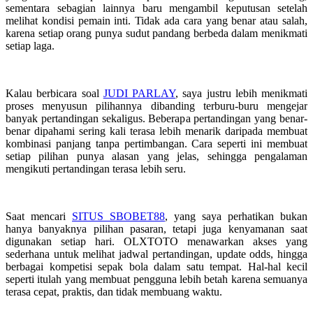
sementara sebagian lainnya baru mengambil keputusan setelah
melihat kondisi pemain inti. Tidak ada cara yang benar atau salah,
karena setiap orang punya sudut pandang berbeda dalam menikmati
setiap laga.
Kalau berbicara soal
JUDI PARLAY
, saya justru lebih menikmati
proses menyusun pilihannya dibanding terburu-buru mengejar
banyak pertandingan sekaligus. Beberapa pertandingan yang benar-
benar dipahami sering kali terasa lebih menarik daripada membuat
kombinasi panjang tanpa pertimbangan. Cara seperti ini membuat
setiap pilihan punya alasan yang jelas, sehingga pengalaman
mengikuti pertandingan terasa lebih seru.
Saat mencari
SITUS SBOBET88
, yang saya perhatikan bukan
hanya banyaknya pilihan pasaran, tetapi juga kenyamanan saat
digunakan setiap hari. OLXTOTO menawarkan akses yang
sederhana untuk melihat jadwal pertandingan, update odds, hingga
berbagai kompetisi sepak bola dalam satu tempat. Hal-hal kecil
seperti itulah yang membuat pengguna lebih betah karena semuanya
terasa cepat, praktis, dan tidak membuang waktu.