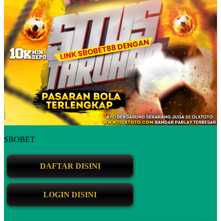
SBOBET
DAFTAR DISINI
LOGIN DISINI