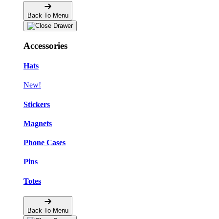
Back To Menu
Accessories
Hats
New!
Stickers
Magnets
Phone Cases
Pins
Totes
Back To Menu