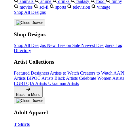
animals
anime
drinks
fantasy
food
funny
movies
sci-fi
sports
television
vintage
Shop All Designs
Shop Designs
Shop All Designs
New Tees on Sale
Newest Designers
Tag
Directory
Artist Collections
Featured Designers
Artists to Watch
Creators to Watch
AAPI
Artists
BIPOC Artists
Black Artists
Celebrate Women Artists
LGBTQIA Artists
Ukrainian Artists
Back To Menu
Adult Apparel
T-Shirts