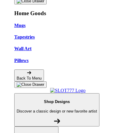
Home Goods
Mugs
Tapestries
Wall Art
Pillows
Back To Menu
Shop Designs
Discover a classic design or new favorite artist