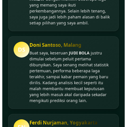
yang memang saya ikuti
perkembangannya. Selain lebih tenang,
saya juga jadi lebih paham alasan di balik
setiap pilihan yang saya ambil.
Doni Santoso, Malang
DS
Buat saya, keseruan
JUDI BOLA
justru
dimulai sebelum peluit pertama
dibunyikan. Saya senang melihat statistik
pertemuan, performa beberapa laga
terakhir, sampai kabar pemain yang baru
dirilis. Kadang analisis kecil seperti itu
malah membantu membuat keputusan
yang lebih masuk akal daripada sekadar
mengikuti prediksi orang lain.
Ferdi Nurjaman, Yogyakarta