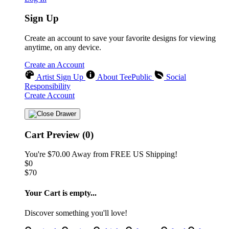
Sign Up
Create an account to save your favorite designs for viewing
anytime, on any device.
Create an Account
Artist Sign Up
About TeePublic
Social
Responsibility
Create Account
Cart Preview (0)
You're
$70.00
Away from
FREE US Shipping!
$0
$70
Your Cart is empty...
Discover something you'll love!