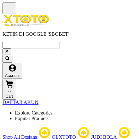
KETIK DI GOOGLE 'SBOBET'
Account
0
Cart
DAFTAR AKUN
Explore Categories
Popular Products
Shop All Designs
OLXTOTO
JUDI BOLA