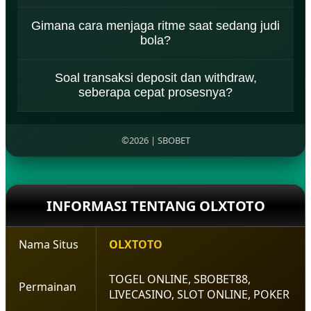
Ditambah dukungan data odds yang selalu
Kalau kamu tipe pemain yang malas buka
real-time, jadi kamu bisa bikin prediksi yang
Gimana cara menjaga ritme saat sedang judi
banyak tab, situs taruhan bola seperti
jauh lebih akurat sebelum kick-off dimulai.
bola?
OLXTOTO memang didesain buat itu. Semua
akses, mulai dari jadwal, statistik, sampai
Kuncinya ada di pemilihan waktu. Pemain
taruhan, ada dalam satu dashboard yang
Soal transaksi deposit dan withdraw,
berpengalaman biasanya nggak terburu-buru.
gampang banget dipahami bahkan buat
seberapa cepat prosesnya?
Mereka akan memantau perubahan pasaran di
pemain baru.
situs ini sampai menjelang menit akhir untuk
Kecepatan jadi prioritas kita. Kami paham kalau
mendapatkan nilai odds terbaik sebelum
kamu mau fokus menikmati pertandingan, jadi
©2026 | SBOBET
menempatkan taruhan.
urusan transaksi dibuat seringkas mungkin
supaya kamu nggak perlu pusing memikirkan
masalah teknis saat sedang seru-serunya
bermain.
INFORMASI TENTANG OLXTOTO
Nama Situs
OLXTOTO
TOGEL ONLINE, SBOBET88,
Permainan
LIVECASINO, SLOT ONLINE, POKER